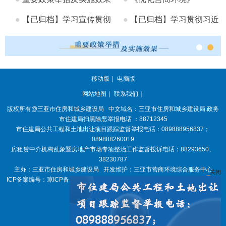
●
【已归档】学习宣传贯彻
●
【已归档】学习贯彻习近
十九...
平总...
移动版
｜
电脑版
网站地图
｜
联系我们
｜
版权所有@三亚
市住房和城乡建设局
中文域名：三亚市住房和城乡建设局.政务
市住建局扫黑除恶举报电话 ：88712345
市住建局公共工程和土地出让项目跟踪监督举报电话：089888956837；
089888260019
房租赁中介机构乱象暨房地产市场专项整治工作监督投诉电话：88293650、
38230787
主办：三亚
市住房和城乡建设局
开发维护：三亚市营商环境综合服务中心
关闭
ICP备案编号：
琼ICP备18005077号-7
政府网站标识码：
4602000047
琼
公网安备 46020302000007号