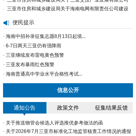
•
请砍...
三亚市住房和城乡建设局关于海南电网有限责任公司建设
•
申请...
分公...
便民提示
·
海南中招补录征集志愿8月13日起填...
·
6-7日两天三亚仍有强降雨
·
三亚继续发布雷电黄色预警
·
三亚发布暴雨红色预警
·
海南普通高中学业水平合格性考试...
·
8月5日至7日三亚将迎来持续性强降...
信息公开
·
三亚市防灾减灾救灾和安全生产委...
·
海南高招高职（专科）批30日起填...
通知公告
政策文件
征集结果反馈
·
海南中招二次志愿填报29日12时截...
·
三亚市2026年秋季中小学转学线上...
·
关于推送物管会候选人评选推优参考做法的函
·
海南高招本科普通批投档分数线划...
·
关于2026年7月三亚市标准化工地监管核查工作情况的通报