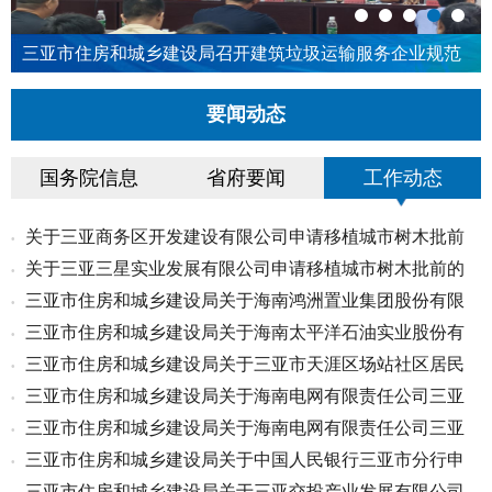
三亚市住房和城乡建设局召开建筑垃圾运输服务企业规范
运营座谈会
要闻动态
国务院信息
省府要闻
工作动态
关于三亚商务区开发建设有限公司申请移植城市树木批前
•
关于三亚三星实业发展有限公司申请移植城市树木批前的
•
的公...
三亚市住房和城乡建设局关于海南鸿洲置业集团股份有限
•
公示
三亚市住房和城乡建设局关于海南太平洋石油实业股份有
•
公司...
三亚市住房和城乡建设局关于三亚市天涯区场站社区居民
•
限公...
三亚市住房和城乡建设局关于海南电网有限责任公司三亚
•
委员...
三亚市住房和城乡建设局关于海南电网有限责任公司三亚
•
供电...
三亚市住房和城乡建设局关于中国人民银行三亚市分行申
•
供电...
三亚市住房和城乡建设局关于三亚交投产业发展有限公司