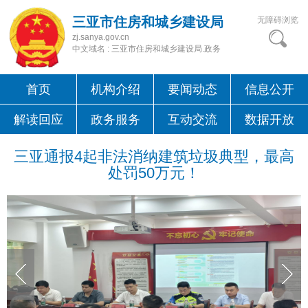
三亚市住房和城乡建设局
无障碍浏览
zj.sanya.gov.cn
中文域名 : 三亚市住房和城乡建设局.政务
首页
机构介绍
要闻动态
信息公开
解读回应
政务服务
互动交流
数据开放
三亚通报4起非法消纳建筑垃圾典型，最高
处罚50万元！