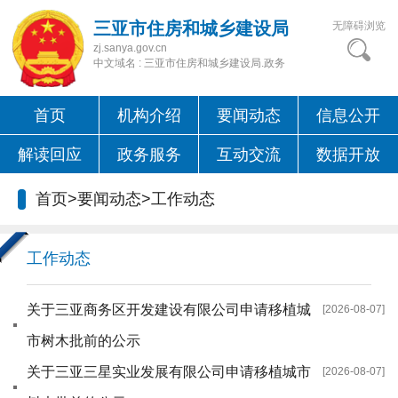
三亚市住房和城乡建设局
无障碍浏览
zj.sanya.gov.cn
中文域名 : 三亚市住房和城乡建设局.政务
首页
机构介绍
要闻动态
信息公开
解读回应
政务服务
互动交流
数据开放
首页
>
要闻动态
>
工作动态
工作动态
关于三亚商务区开发建设有限公司申请移植城
[2026-08-07]
市树木批前的公示
关于三亚三星实业发展有限公司申请移植城市
[2026-08-07]