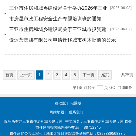
三亚市住房和城乡建设局关于举办2026年三亚
[2026-06-08]
市房屋市政工程安全生产专题培训班的通知
三亚市住房和城乡建设局关于三亚城市投资建
[2026-06-02]
设运营集团有限公司申请迁移城市树木批前的公示
首页
上一页
1
2
3
4
5
下一页
尾页
共25页
第1页
跳转至
页
GO
共369条
移动版
｜
电脑版
网站地图
｜
联系我们
｜
版权所有@三亚
市住房和城乡建设局
中文域名：三亚市住房和城乡建设局.政务
市住建局扫黑除恶举报电话 ：88712345
市住建局公共工程和土地出让项目跟踪监督举报电话：089888956837；