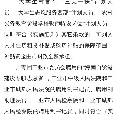
“
大学生村官
”
、
“
三支一扶
”
计划人
员、
“
大学生志愿服务西部
”
计划人员、
“
农村
义务教育阶段学校教师特设岗位
”
计划人员，
同时符合《实施细则》其它条款的，可列入
人才住房租赁补贴或购房补贴的保障范围，
补贴资金由市财政全额承担。
共青团三亚市委员会聘用的
“
海南自贸港
建设专职志愿者
”
，三亚市中级人民法院
和
三
亚市城郊人民法院的聘用制书记员、聘用制
助理法官，三亚市
人民
检察院
和
三亚市城郊
人民
检察院的聘用制书记员，同时符合《实