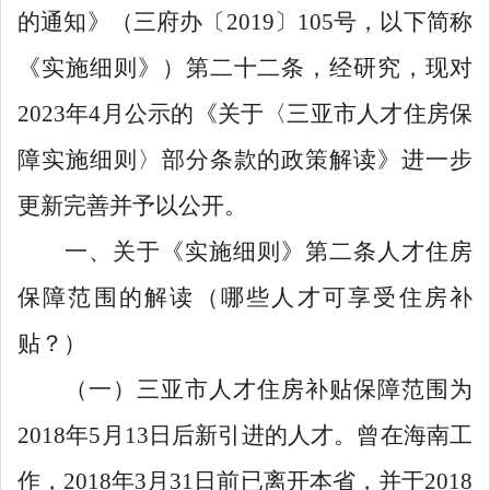
的通知
》（
三府办〔
2019
〕
105
号，以下简称
《实施细则》
）
第二十二条，经研究，现对
2023
年
4
月
公示的《
关于
〈
三亚市人才住房保
障实施细则
〉
部分条款的政策解读
》
进一步
更新完善
并
予以公开。
一、
关于
《实施细则》第二条人才住房
保障范围的解读（哪些人才可享受住房补
贴？）
（一）三亚市人才住房补贴保障范围为
2018
年
5
月
13
日后新引进的人才。曾在海南工
作，
2018
年
3
月
31
日前已离开本省，并于
2018