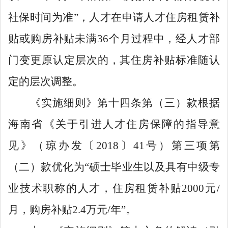
社保时间为准
”
，人才在申请人才住房租赁补
贴或购房补贴未满
36
个月过程中，经人才部
门变更原认定层次的，其住房补贴标准随认
定的层次调整。
《实施细则》第十四条第（三）款根据
海南省《关于引进人才住房保障的指导意
见》（琼办发〔
2018
〕
41
号）第三项第
（二）款优化为
“
硕士毕业生以及具有中级专
业技术职称的人才，住房租赁补贴
2000
元
/
月，购房补贴
2.4
万元
/
年
”
。