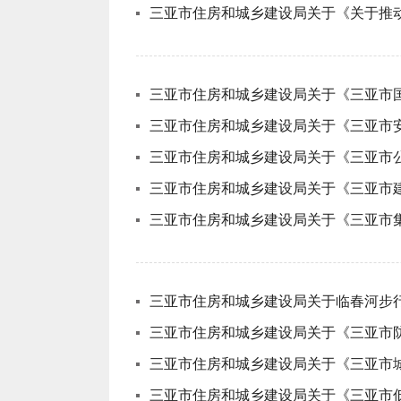
三亚市住房和城乡建设局关于《关于推
三亚市住房和城乡建设局关于《三亚市国
三亚市住房和城乡建设局关于《三亚市
三亚市住房和城乡建设局关于《三亚市
三亚市住房和城乡建设局关于《三亚市建
三亚市住房和城乡建设局关于《三亚市
三亚市住房和城乡建设局关于临春河步
三亚市住房和城乡建设局关于《三亚市防
三亚市住房和城乡建设局关于《三亚市
三亚市住房和城乡建设局关于《三亚市低