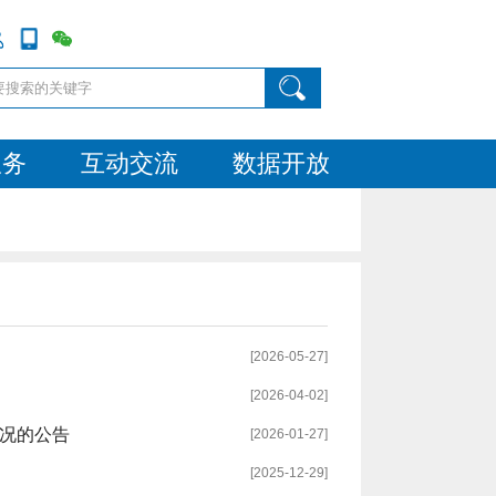
服务
互动交流
数据开放
[2026-05-27]
[2026-04-02]
情况的公告
[2026-01-27]
[2025-12-29]