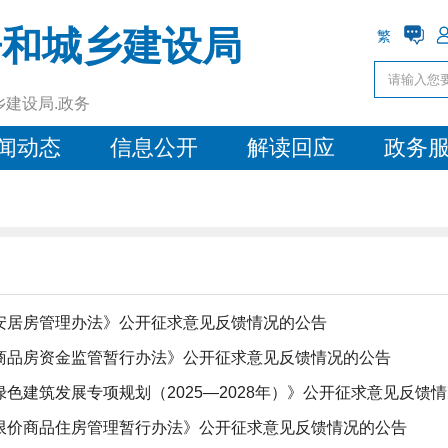
房和城乡建设局
繁
乡建设局.政务
闻动态
信息公开
解读回应
政务
安居房管理办法》公开征求意见反馈情况的公告
商品房资金监管暂行办法》公开征求意见反馈情况的公告
色建筑发展专项规划（2025—2028年）》公开征求意见反馈
限价商品住房管理暂行办法》公开征求意见反馈情况的公告