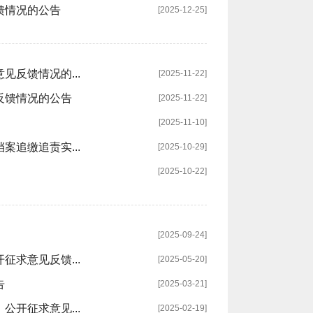
馈情况的公告
[2025-12-25]
反馈情况的...
[2025-11-22]
反馈情况的公告
[2025-11-22]
[2025-11-10]
追缴追责实...
[2025-10-29]
[2025-10-22]
[2025-09-24]
求意见反馈...
[2025-05-20]
告
[2025-03-21]
开征求意见...
[2025-02-19]