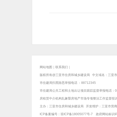
网站地图
｜
联系我们
｜
版权所有@三亚
市住房和城乡建设局
中文域名：三亚市
市住建局扫黑除恶举报电话 ：88712345
市住建局公共工程和土地出让项目跟踪监督举报电话：089888
房租赁中介机构乱象暨房地产市场专项整治工作监督投诉电话：
主办：三亚
市住房和城乡建设局
开发维护：三亚市营
ICP备案编号：
琼ICP备18005077号-7
政府网站标识