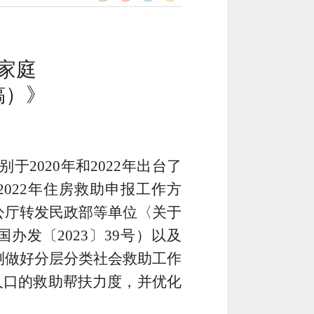
家庭
稿）》
别于
2020
年和
2022
年出台了
2022
年住房救助申报工作方
公厅转发民政部等单位〈关于
国办发〔
2023
〕
39
号）以及
测做好分层分类社会救助工作
人口的救助帮扶力度，并优化