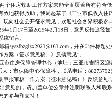
两个住房救助工作方案未能全面覆盖所有符合
有效地获得救助，我局起草了《三亚市低收入住
，
现向社会公开征求意见，欢迎社会各界积极参
2
5
年
1
月
17
日至
202
5
年
2
月
18
日，意见反馈途径如
系统留言。
邮箱
syszfbzglzx2023@163.com
，并在邮件标题处
作方案（征求意见稿）》反馈意见
”
。
亚市住房保障管理中心（地址：三亚市吉阳区迎
系人：
市
保障中心保障科，联系电话：
88273792
助申报审核工作方案（征求意见稿）》反馈意见
”
出意见的，请加盖单位公章并注明联系人和联
您的参与和支持！