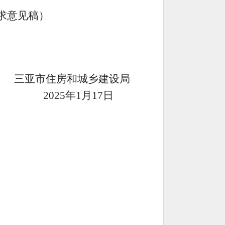
求意见稿）
三亚市住房和城乡建设局
202
5
年
1
月
1
7
日