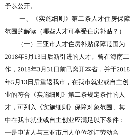
予
以
公开。
一
、《实施细则》
第二条人才住房
保障
范围
的解读
（哪些人才可享受住房
补贴
？）
（一）三亚市人才住房补贴保障范围为
2018
年
5
月
13
日后新引进的人才。
曾在海南工
作，
2018
年
3
月
31
日前已离开本省，并于
2018
年
5
月
13
日后重返我市
，在我市
就业或自主创
业的符合《实施细则》第二条规定条件的人
才，可列入《实施细则》保障对象范围。
其
中在我市就业或自主创业应满足以下条件：
一是申请人与三亚市用人单位签订劳动合