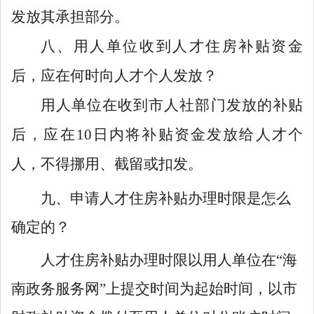
发放
其承担部分
。
八
、用人单位收到
人才住房补贴
资金
后，应在
何时
向人才
个人
发放？
用人单位在收到市人社部门发放的补贴
后，应在
10
日内将补贴
资金
发放给人才个
人，不得挪用、截留或扣
发
。
九、申请人才住房补贴办理时限是怎么
确定的？
人才住房补贴办理时限以用人单位在
“
海
南政务服务网
”
上提交时间为
起始时间，以市