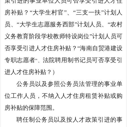
策引进的事业单位人员可否享受引进人才住
房
补贴
？
“
大学生村官
”
、
“
三支一扶
”
计划人
员、
“
大学生志愿服务西部
”
计划人员、
“
农村
义务教育阶段学校教师特设岗位
”
计划人员
可
否享受引进人才住房
补贴
？
“
海南自贸港建设
专职志愿者
法院聘用制书记员
可否享受引
”
、
进人才住房
补贴
？
）
公务员以及参照公务员
法管理的
事业单
位
工作
人员，不纳入
人才
住房租赁补贴或购
房补贴的保障范围。
聘任制公务员以及按人才政策引进的事