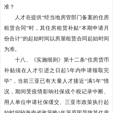
准？
人才在提供
“
经当地房管部门备案的住房
租赁合同
”
时，其住房租赁补贴
“
本期申请月
份合计
”
的起始时间以房屋租赁合同起始时间
为准。
十八、
《
实施细则
》
第十二条
“
住房货币
补贴须在人才引进之日起
5
年内申请领取完
毕
”
，当前三亚已有大量人才接近
“
满
5
年
”
情
况，期间受疫情影响社保或个税记录中断、
用人单位申请社保缓交、三亚市政策执行起
始时间较海南省政策晚
1
年等原因导致其住房