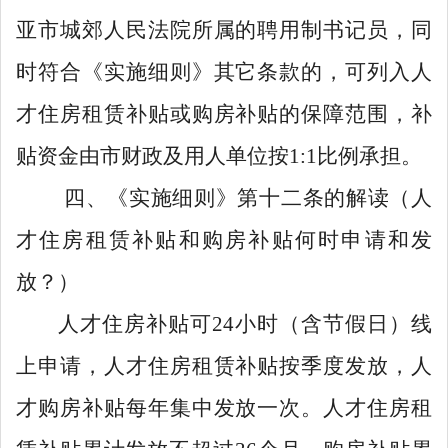
亚市城郊人民法院所属的聘用制书记员
，同
时符合
《
实施
细则
》
其它条款
的，可列入
人
才住房
租赁补贴或购房补贴的保障范围
，补
贴资金由市财政及用人单位按
1:1
比例
承担
。
四、
《
实施细则
》
第十二条
的解读
（人
才
住房租赁补贴和购房补贴何时申请和发
放？
）
人才住房补贴可
24
小时（含节假日）线
上申请，
人才
住房租赁补贴
按季度
发放，
人
才
购房补贴每年集中发放一次。
人才
住房租