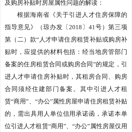
及购房补贴时房屋属性问题的
解读
：
根
据海南省《关于引进人才住房保障的
指导意见》（琼办发〔
2018
〕
41
号）
第三项
第（二）款
“
人才申请
住
房租赁补贴或购房补
贴时，应提供的材料包括：经当地房管部门
备案的住房租赁合同或购房合同
”
的规定，引
进人才申请住房补贴时，其租房合同、购房
合同须经住建部门备案。其中引进人才租
赁
“
商用
”
、
“
办公
”
属性房屋申请住房租赁补贴
的，需出具用人单位信用承诺函，承诺本单
位引进人才租赁
“
商用
”
、
“
办公
”
属性房屋仅用