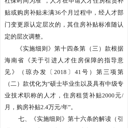
社保时间为准
”
，人才在申请人才住房租赁补
贴或购房补贴未满
36
个月过程中，经人才部
门变更原认定层次的，其住房补贴标准随认
定的层次调整。
《实施细则》第十四条第（三）款根据
海南省《关于引进人才住房保障的指导意
见》（琼办发〔
2018
〕
41
号）第三项第
（二）款优化为
“
硕士毕业生以及具有中级专
业技术职称的人才，住房租赁补贴
2000
元
/
月，购房补贴
2.4
万元
/
年
”
。
七、
《
实施细则
》
第十六条
的解读
（
引