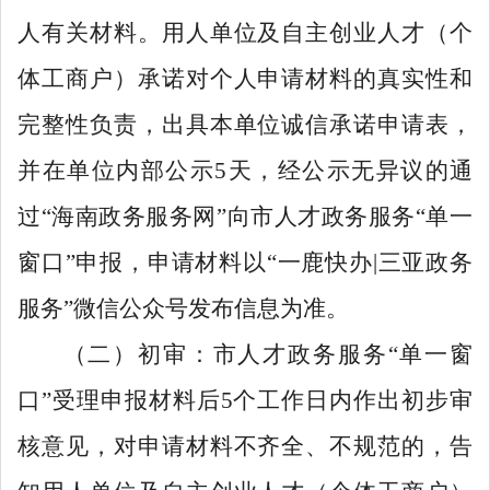
人有关材料。用人单位
及自主创业人才（
个
体工商户
）承诺
对个人申请材料的真实性和
完整性负责，出具本单位诚信承诺
申请表
，
并在单位内部公示
5
天，经公示无异议的通
过
“
海南政务服务网
”
向市人才
政务
服务
“
单一
窗口
”
申报
，申请材料以
“
一鹿快办
|
三亚政务
服务
”
微信公众号发布信息为准
。
（二）初审：
市人才
政务
服务
“
单一窗
口
”
受理申报材料后
5
个工作日内作出
初步
审
核意见
，对申请材料不齐全、不规范的，
告