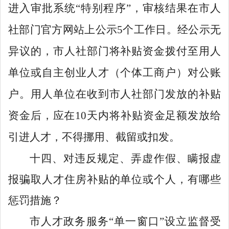
进入审批系统
“
特别程序
”
，审核结果在市人
社部门官方网站上公示
5
个工作日。经公示无
异议的，市人社部门将补贴资金拨付至用人
单位或自主创业人才（个体工商户）对公账
户。
用人单位在收到市人社部门发放的补贴
资金后，应在
10
天内将补贴资金足额发放给
引进人才，不得挪用、截留或扣发。
十四、
对
违反规定、
弄虚作假、瞒报虚
报骗取
人才住房
补贴的单位或个人，有哪些
惩罚措施？
市人才
政务
服务
“
单一窗口
”
设立监督受