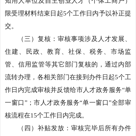
知用人单位及自主创业人才（个体工商户）
限受理材料结束日起
5
个工作日内予以补正提
交
。
（三）复核：
审核事项涉及
人才发展、
住建、民政、教育、社保、税务、市场监
管、信用监管等
其
它
部门
复核
的，通过内部
流
转办理，各相关部门在接到办件日起
5
个工
作日内完成审核并反馈给市人才政务
服务
“
单
一窗口
”
；市人才政务
服务
“
单一窗口
”
全部审
核流程在
15
个工作日内完成。
（四）补贴发放：审核完毕后所有办件