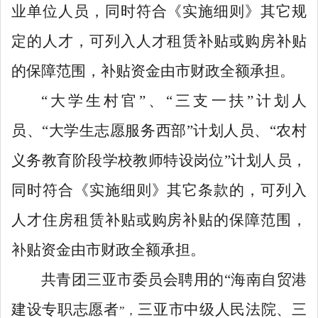
业单位人员，同时符合《实施细则》
其它
规
定的人才，可列入
人才
租赁补贴或购房补贴
的保障范围
，补贴资金由市财政全额承担
。
“
大学生村官
”
、
“
三支一扶
”
计划人
员、
“
大学生志愿服务西部
”
计划人员、
“
农村
义务教育阶段学校教师特设岗位
”
计划人员，
同时符合《实施细则》
其它条款
的，可列入
人才住房
租赁补贴或购房补贴的保障范围
，
补贴资金由市财政全额承担
。
共青团三亚市委员会聘用的
“
海南自贸港
建设专职志愿者
三亚市中级人民法院、三
”
，