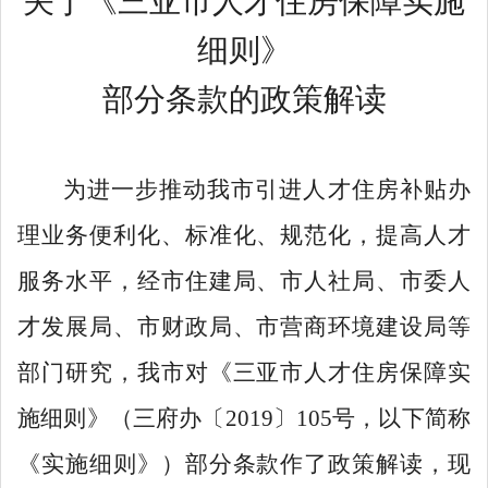
关于《三亚市人才住房保障实施
细则》
部分条款
的
政策解读
为进一步推动我市引进
人才
住房补贴
办
理
业务便利化、标准化、规范
化
，
提高人才
服务水平
，经
市住建局、市人社局、市委人
才发展局、市财政局、市营商环境建设局等
部门
研究，我市对《三亚市人才住房保障实
施细则》（三府办〔
2019
〕
105
号，以下简称
《
实施细则
》
）部分条款
作了政策解读，
现