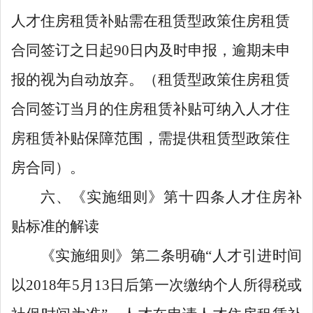
人才住房
租赁
补贴需在租赁型政策住房租赁
合同签订之日起
90
日内及时申报，逾期未申
报的视为自动放弃。（租赁型政策住房租赁
合同签订当月的住房
租赁
补贴可纳入人才住
房
租赁
补贴保障范围，需提供租赁型政策住
房合同）。
六、
《
实施细则
》
第十四条人才住房补
贴标准的
解读
《实施细则》第二条明确
“
人才引进时间
以
2018
年
5
月
13
日后第一次缴纳个人所得税或