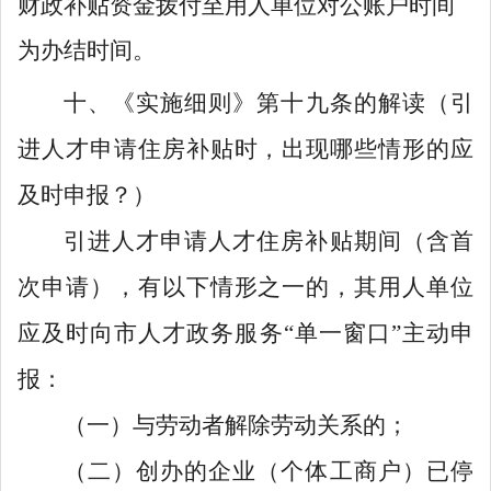
财政补贴资金拨付至用人单位对公账户
时间
为办结时间。
十
、
《
实施细则
》
第十九条
的解读
（
引
进人才
申请
住房
补贴时
，出现哪
些
情形的应
及时申报？
）
引进人才申请人才住房补贴期间（含首
次申请）
，有以下情形之一的，
其
用人单位
应
及时
向
市人才政务服务
“
单一窗口
”
主动申
报
：
（一）
与
劳动者
解除劳动
关系的
；
（二）
创办的企业
（
个体工商户
）
已停