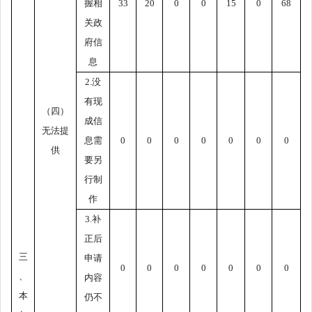
握相
33
20
0
0
15
0
68
关政
府信
息
2.
没
有现
（四）
成信
无法提
息需
0
0
0
0
0
0
0
供
要另
行制
作
3.
补
正后
三
申请
0
0
0
0
0
0
0
、
内容
本
仍不