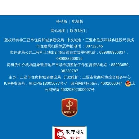
移动版
｜
电脑版
网站地图
｜
联系我们
｜
版权所有@三亚
市住房和城乡建设局
中文域名：三亚市住房和城乡建设局.政务
市住建局扫黑除恶举报电话 ：88712345
市住建局公共工程和土地出让项目跟踪监督举报电话：089888956837；
089888260019
房租赁中介机构乱象暨房地产市场专项整治工作监督投诉电话：88293650、
38230787
主办：三亚
市住房和城乡建设局
开发维护：三亚市营商环境综合服务中心
ICP备案编号：
琼ICP备18005077号-7
政府网站标识码：
4602000047
琼
公网安备 46020302000007号