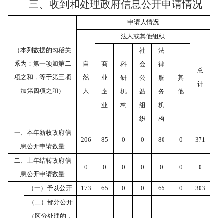
三、收到和处理政府信息公开申请情况
申请人情况
法人或其他组织
（本列数据的勾稽关
社
法
系为：第一项加第二
自
商
科
会
律
总
项之和，等于第三项
然
业
研
公
服
其
计
加第四项之和）
人
企
机
益
务
他
业
构
组
机
织
构
一、本年新收政府信
206
85
0
0
80
0
371
息公开申请数量
二、上年结转政府信
0
0
0
0
0
0
0
息公开申请数量
（一）予以公开
173
65
0
0
65
0
303
（二）部分公开
（区分处理的，