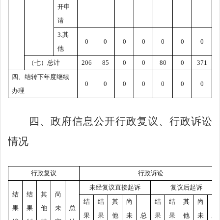
开申
请
3.
其
0
0
0
0
0
0
0
他
（七）总计
206
85
0
0
80
0
371
四、结转下年度继续
0
0
0
0
0
0
0
办理
四、政府信息公开行政复议、行政诉讼
情况
行政复议
行政诉讼
未经复议直接起诉
复议后起诉
结
结
其
尚
结
结
其
尚
结
结
其
尚
果
果
他
未
总
果
果
他
未
总
果
果
他
未
总