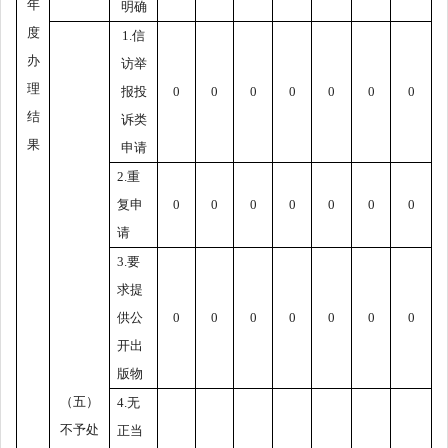
年
明确
度
1.
信
办
访举
理
报投
0
0
0
0
0
0
0
结
诉类
果
申请
2.
重
复申
0
0
0
0
0
0
0
请
3.
要
求提
供公
0
0
0
0
0
0
0
开出
版物
（五）
4.
无
不予处
正当