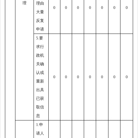
理
理由
0
0
0
0
0
0
0
大量
反复
申请
5.
要
求行
政机
关确
认或
0
0
0
0
0
0
0
重新
出具
已获
取信
息
1.
申
请人