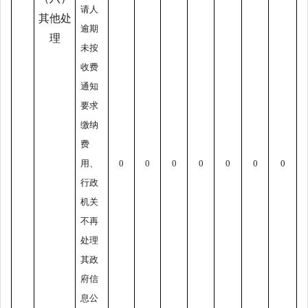
请人
其他处
逾期
理
未按
收费
通知
要求
缴纳
费
用、
0
0
0
0
0
0
0
行政
机关
不再
处理
其政
府信
息公