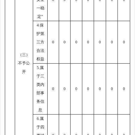
一稳
定
”
4.
保
护第
三方
0
0
0
0
0
0
0
合法
（三）
权益
不予公
5.
属
开
于三
类内
0
0
0
0
0
0
0
部事
务信
息
6.
属
于四