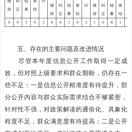
维
纠
结
审
计
维
纠
结
审
计
维
纠
结
审
计
持
正
果
结
持
正
果
结
持
正
果
结
0
0
3
0
3
0
0
1
0
1
1
0
0
1
2
五、存在的主要问题及改进情况
尽管本年度信息公开工作取得一定成
效，但对照上级要求和群众期盼，仍存在一
些不足：一是信息公开精准度有待提升，部
分公开内容与群众实际需求结合不够紧密，
针对性不强，对政策解读的通俗化、具象化
程度不足，群众
满意
度有待提高；二是公开