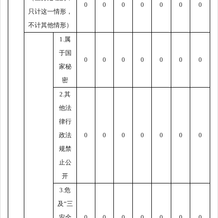
0
0
0
0
0
0
0
只计这一情形，
不计其他情形）
1.
属
于国
0
0
0
0
0
0
0
家秘
密
2.
其
他法
律行
政法
0
0
0
0
0
0
0
规禁
止公
开
3.
危
及
“
三
安全
0
0
0
0
0
0
0