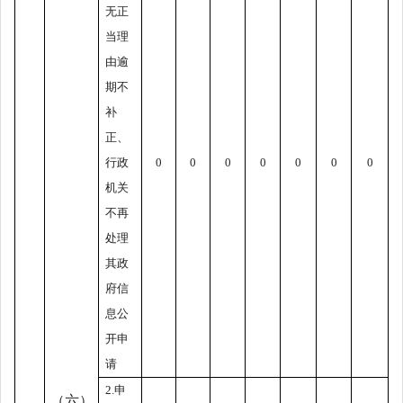
无正
当理
由逾
期不
补
正、
行政
0
0
0
0
0
0
0
机关
不再
处理
其政
府信
息公
开申
请
2.
申
（六）