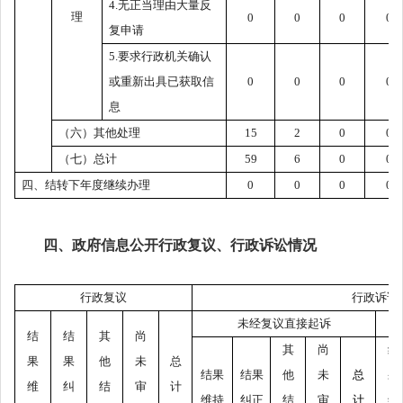
4.无正当理由大量反
理
0
0
0
0
复申请
5.要求行政机关确认
或重新出具已获取信
0
0
0
0
息
（六）其他处理
15
2
0
0
（七）总计
59
6
0
0
四、结转下年度继续办理
0
0
0
0
四、政府信息公开行政复议、行政诉讼情况
行政复议
行政诉讼
未经复议直接起诉
结
结
其
尚
其
尚
结
果
果
他
未
总
结果
结果
他
未
总
果
维
纠
结
审
计
维持
纠正
结
审
计
维