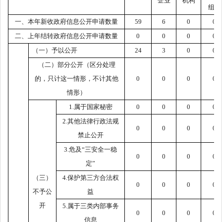
企业
机构
组织
一、本年新收政府信息公开申请数量
59
6
0
0
二、上年结转政府信息公开申请数量
0
0
0
0
（一）予以公开
24
3
0
0
（二）部分公开（区分处理
的，只计这一情形，不计其他
0
0
0
0
情形）
1.属于国家秘密
0
0
0
0
2.其他法律行政法规
0
0
0
0
禁止公开
3.危及“三安全一稳
0
0
0
0
定”
（三）
4.保护第三方合法权
0
0
0
0
不予公
益
开
5.属于三类内部事务
0
0
0
0
信息