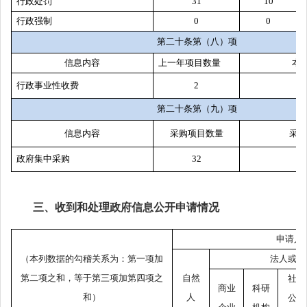
行政处罚
31
10
行政强制
0
0
第二十条第（八）项
信息内容
上一年项目数量
本
行政事业性收费
2
第二十条第（九）项
信息内容
采购项目数量
采购
政府集中采购
32
20
三、收到和处理政府信息公开申请情况
申请人
（本列数据的勾稽关系为：第一项加
法人或其
第二项之和，等于第三项加第四项之
自然
社会
商业
科研
和）
人
公益