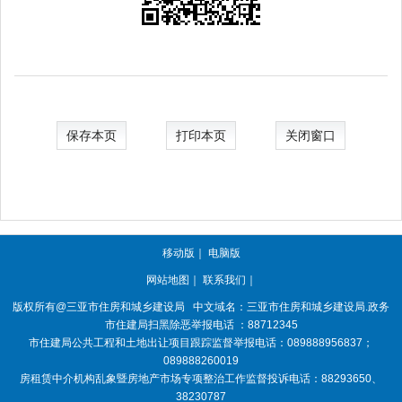
保存本页
打印本页
关闭窗口
移动版
｜
电脑版
网站地图
｜
联系我们
｜
版权所有@三亚
市住房和城乡建设局
中文域名：三亚市住房和城乡建设局.政务
市住建局扫黑除恶举报电话 ：88712345
市住建局公共工程和土地出让项目跟踪监督举报电话：089888956837；
089888260019
房租赁中介机构乱象暨房地产市场专项整治工作监督投诉电话：88293650、
38230787