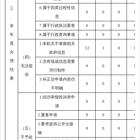
6.属于四类过程性信
三
0
0
0
0
息
、
7.属于行政执法案卷
0
0
0
0
本
年
8.属于行政查询事项
0
0
0
0
度
1.本机关不掌握相关
12
1
0
0
办
政府信息
（四）
理
2.没有现成信息需要
无法提
0
0
0
0
结
另行制作
供
果
3.补正后申请内容仍
0
0
0
0
不明确
1.信访举报投诉类申
0
0
0
0
请
2.重复申请
0
0
0
0
3.要求提供公开出版
（五）
0
0
0
0
物
不予处