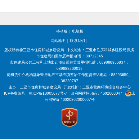
移动版
｜
电脑版
网站地图
｜
联系我们
｜
版权所有@三亚
市住房和城乡建设局
中文域名：三亚市住房和城乡建设局.政务
市住建局扫黑除恶举报电话 ：88712345
市住建局公共工程和土地出让项目跟踪监督举报电话：089888956837；
089888260019
房租赁中介机构乱象暨房地产市场专项整治工作监督投诉电话：88293650、
38230787
主办：三亚
市住房和城乡建设局
开发维护：三亚市营商环境综合服务中心
ICP备案编号：
琼ICP备18005077号-7
政府网站标识码：
4602000047
琼
公网安备 46020302000007号