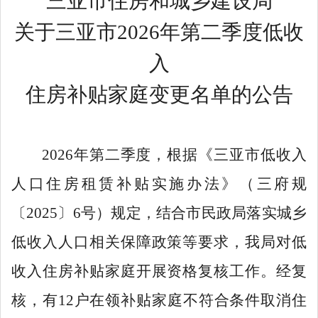
三亚市住房和城乡建设局
关于三亚市
202
6
年第
二
季度低收
入
住房补贴家庭变更名单的公告
202
6
年第
二
季度，根据《三亚市
低收入
人口住房租赁补贴实施办法
》（三府
规
〔
202
5
〕
6
号）规定，结合市民政局落实城乡
低收入人口相关保障政策等要求，我局对低
收入住房补贴家庭开展资格复核工作。经复
核，
有
12
户
在领补贴家庭不符合条件取消住