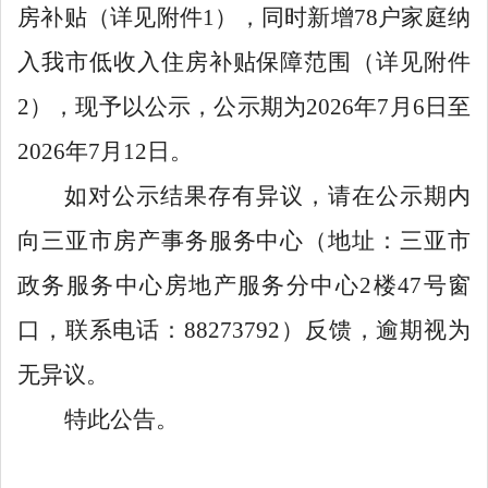
房补贴（
详见
附件
1
），同时新增
78
户家庭纳
入我市低收入住房补贴保障范围（
详见
附件
2
），现予以公示，公示期为
202
6
年
7
月
6
日至
202
6
年
7
月
12
日。
如对公示结果存有异议，请在公示期内
向三亚市
房产事务服务中心（
地址：三亚市
政务服务中心房地产服务分中心
2
楼
47
号窗
口
，联系电话：
88273792
）
反馈，逾期视为
无异议。
特此公告。