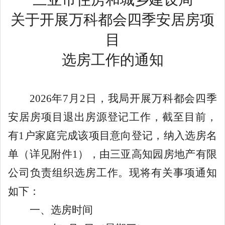
关于开展万科都会四季安居房项
目
选房工作的通知
2026
年
7
月
2
日，我局开展
万科都会四季
安居房
项目
退出房源
登记工作，截至
目前
，
有
1
户家庭完成该项目意向登记，纳入选房名
单（详见附件
1
），由
三亚
高知园房地产有限
公司负责组织选房
工作
。现将有关事项
通知
如下：
一、选房时间