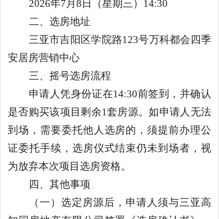
202
6
年
7
月
8
日
（星期
三
）
14
:
3
0
二、选房地址
三亚市
吉阳
区
学院路
123
号万科都会四季
安居房营销中心
三、
摇号
选房
流程
申请人凭身份证在
14
:
3
0
前
签到
，并确认
是否购买该项目剩余
1
套房源
。如申请人无法
到场，需要委托他人选房的，须提前办理公
证委托手续
，
选房仪式结束仍未到场者，视
为放弃
本次
项目选房资格。
四、其他事项
（
一
）选定房源后，申请人须与
三亚高