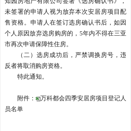
知园房地产有限公司
签署《选房确认书》，
未签署的申请人视为放弃
本次安居房项目配
售资格
。
申请人在签订选房确认书后，如因
个人原因放弃选房购房的
，
5
年内不得在三亚
市再次申请保障性住房
。
（
二
）选房成功后，严禁调换房号，违
反者将取消购房资格。
特此
通知
。
附件：
万科都会四季安居房项目登记人
员名单