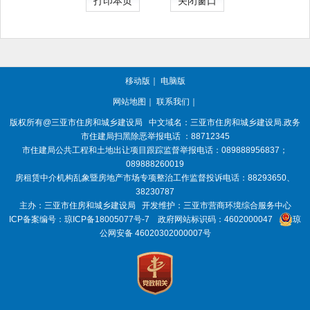
打印本页
关闭窗口
移动版
｜
电脑版
网站地图
｜
联系我们
｜
版权所有@三亚
市住房和城乡建设局
中文域名：三亚市住房和城乡建设局.政务
市住建局扫黑除恶举报电话 ：88712345
市住建局公共工程和土地出让项目跟踪监督举报电话：089888956837；
089888260019
房租赁中介机构乱象暨房地产市场专项整治工作监督投诉电话：88293650、
38230787
主办：三亚
市住房和城乡建设局
开发维护：三亚市营商环境综合服务中心
ICP备案编号：
琼ICP备18005077号-7
政府网站标识码：
4602000047
琼
公网安备 46020302000007号