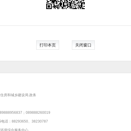
打印本页
关闭窗口
住房和城乡建设局.政务
956837；089888260019
88293650、38230787
商环境综合服务中心