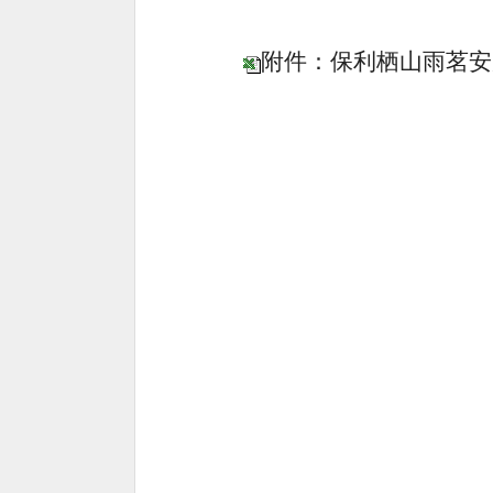
附件：保利栖山雨茗安