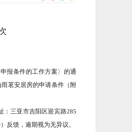
次
房申报条件的工作方案〉的通
山雨茗安居房的申请条件（附
址：三亚市吉阳区迎宾路
285
9
）反馈，逾期视为无异议。