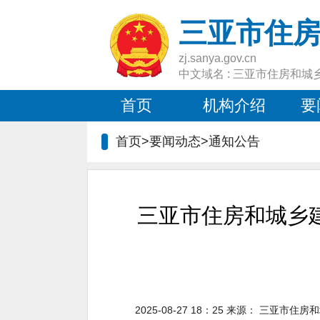
三亚市住
zj.sanya.gov.cn
中文域名 : 三亚市住房和城
首页
机构介绍
要
首页>要闻动态>
通知公告
三亚市住房和城乡
2025-08-27 18：25
来源：
三亚市住房和