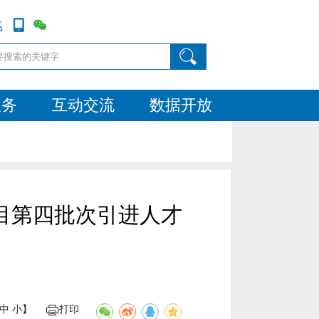
服务
互动交流
数据开放
目第四批次引进人才
中
小
】
打印