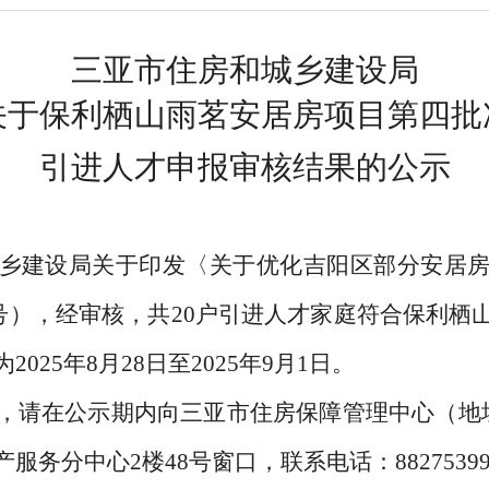
三亚市住房和城乡建设局
关于保利栖山雨茗安居房项目第
四
批
引进人才申报审核结果的公示
乡建设局关于印发〈关于优化吉阳区部分安居
号），经审核，共
2
0
户引进人才家庭符合保利栖
为
2025
年
8
月
2
8
日至
2025
年
9
月
1
日。
，请在公示期内向三亚市住房保障管理中心（地
产服务分中心
2
楼
48
号窗口，联系电话：
8827539