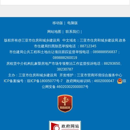
移动版
｜
电脑版
网站地图
｜
联系我们
｜
版权所有@三亚
市住房和城乡建设局
中文域名：三亚市住房和城乡建设局.政务
市住建局扫黑除恶举报电话 ：88712345
市住建局公共工程和土地出让项目跟踪监督举报电话：089888956837；
089888260019
房租赁中介机构乱象暨房地产市场专项整治工作监督投诉电话：88293650、
38230787
主办：三亚
市住房和城乡建设局
开发维护：三亚市营商环境综合服务中心
ICP备案编号：
琼ICP备18005077号-7
政府网站标识码：
4602000047
琼
公网安备 46020302000007号