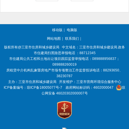
移动版
｜
电脑版
网站地图
｜
联系我们
｜
版权所有@三亚
市住房和城乡建设局
中文域名：三亚市住房和城乡建设局.政务
市住建局扫黑除恶举报电话 ：88712345
市住建局公共工程和土地出让项目跟踪监督举报电话：089888956837；
089888260019
房租赁中介机构乱象暨房地产市场专项整治工作监督投诉电话：88293650、
38230787
主办：三亚
市住房和城乡建设局
开发维护：三亚市营商环境综合服务中心
ICP备案编号：
琼ICP备18005077号-7
政府网站标识码：
4602000047
琼
公网安备 46020302000007号