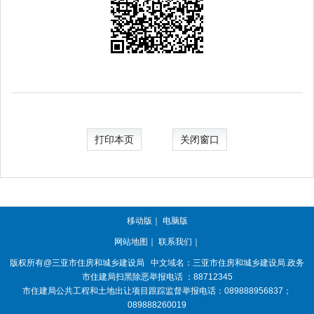
打印本页
关闭窗口
移动版
｜
电脑版
网站地图
｜
联系我们
｜
版权所有@三亚
市住房和城乡建设局
中文域名：三亚市住房和城乡建设局.政务
市住建局扫黑除恶举报电话 ：88712345
市住建局公共工程和土地出让项目跟踪监督举报电话：089888956837；
089888260019