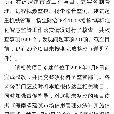
所有在建房屋市政工程项目，就实名制管
理、远程视频监控、扬尘噪音监测、建筑起
重机械管理、扬尘防治
“6
个
100%
措施
”
等标准
化智慧监管工作落实情况进行了核查，共核
查事项
1688
个，发现问题事项
281
项。截至目
前，仍有
29
个项目未按期完成整改（详见附
件）。
请相关项目参建单位于
2026
年
7
月
6
日前
完成整改，并提交整改材料至监督部门。各
监督部门应及时将本通报传达至相关项目，
同时加强督促指导，对逾期未整改的项目依
据《海南省建筑市场信用管理办法》实施信