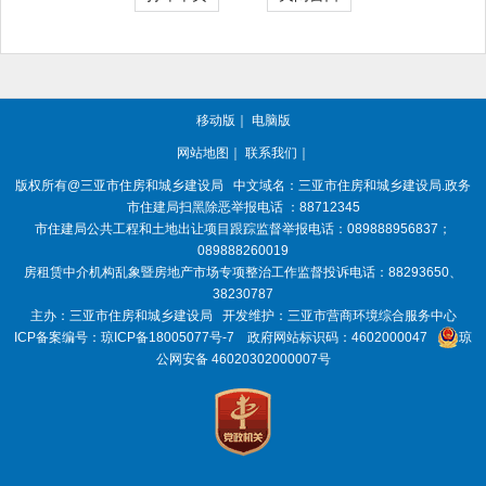
移动版
｜
电脑版
网站地图
｜
联系我们
｜
版权所有@三亚
市住房和城乡建设局
中文域名：三亚市住房和城乡建设局.政务
市住建局扫黑除恶举报电话 ：88712345
市住建局公共工程和土地出让项目跟踪监督举报电话：089888956837；
089888260019
房租赁中介机构乱象暨房地产市场专项整治工作监督投诉电话：88293650、
38230787
主办：三亚
市住房和城乡建设局
开发维护：三亚市营商环境综合服务中心
ICP备案编号：
琼ICP备18005077号-7
政府网站标识码：
4602000047
琼
公网安备 46020302000007号