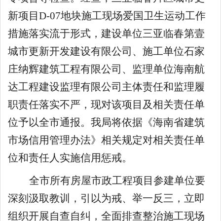
新项目
D-07
地块施工现场爱
国
卫
生运动
工作
措施落实流于形式，
建设单位三亚临春第壹
城市更新开发建设有限公司、
施工单位石家
庄纳辉建筑工程有限公司、监理单位海南航
达工程建设监理有限公司主体责任和监理履
职责任落实不严，现对该项目及相关责任单
位予以全市通报。
我局将
依据《海南省建筑
市场信用管理办法》相关规定对相关责任单
位
和责任人
实施信用惩戒。
全市所有
房屋市政工程
项目参建单位要
深刻
汲取教训，
引以为戒、举一反三，立即
组织开展自查自纠，全面排查整治施工现场