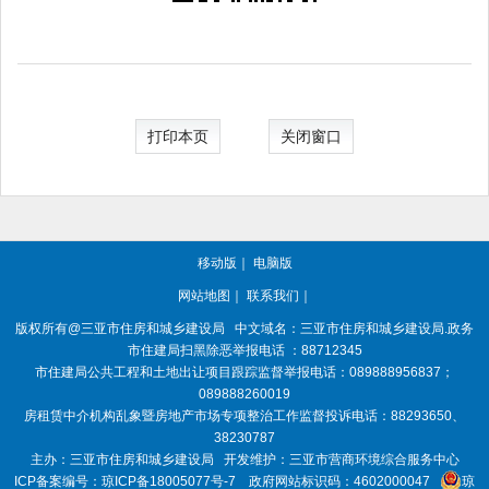
打印本页
关闭窗口
移动版
｜
电脑版
网站地图
｜
联系我们
｜
版权所有@三亚
市住房和城乡建设局
中文域名：三亚市住房和城乡建设局.政务
市住建局扫黑除恶举报电话 ：88712345
市住建局公共工程和土地出让项目跟踪监督举报电话：089888956837；
089888260019
房租赁中介机构乱象暨房地产市场专项整治工作监督投诉电话：88293650、
38230787
主办：三亚
市住房和城乡建设局
开发维护：三亚市营商环境综合服务中心
ICP备案编号：
琼ICP备18005077号-7
政府网站标识码：
4602000047
琼