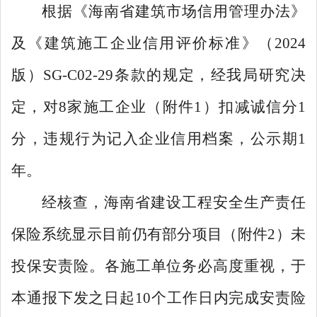
根据
《海南省建筑市场信用管理办法》
及
《建筑施工企业信用评价标准》（
2024
版）
SG-C02-29
条款的规定，经我局研究决
定，对
8
家施工企业（附件
1
）扣
减
诚信
分
1
分，违规行为记入企业信用档案，公示期
1
年。
经核查
，
海南省建设工程安全生产责任
保险系统
显示目前仍有部分
项目（附件
2
）未
投保安责险
。
各施工单位
务必高度重视，
于
本通报下发之日起
10
个工作
日内完成安责险