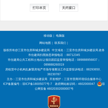
打印本页
关闭窗口
移动版
｜
电脑版
网站地图
｜
联系我们
｜
版权所有@三亚
市住房和城乡建设局
中文域名：三亚市住房和城乡建设局.政务
市住建局扫黑除恶举报电话 ：88712345
市住建局公共工程和土地出让项目跟踪监督举报电话：089888956837；
089888260019
房租赁中介机构乱象暨房地产市场专项整治工作监督投诉电话：88293650、
38230787
主办：三亚
市住房和城乡建设局
开发维护：三亚市营商环境综合服务中心
ICP备案编号：
琼ICP备18005077号-7
政府网站标识码：
4602000047
琼
公网安备 46020302000007号