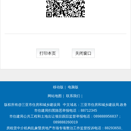
打印本页
关闭窗口
移动版
｜
电脑版
网站地图
｜
联系我们
｜
版权所有@三亚
市住房和城乡建设局
中文域名：三亚市住房和城乡建设局.政务
市住建局扫黑除恶举报电话 ：88712345
市住建局公共工程和土地出让项目跟踪监督举报电话：089888956837；
089888260019
房租赁中介机构乱象暨房地产市场专项整治工作监督投诉电话：88293650、