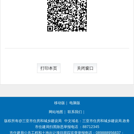
打印本页
关闭窗口
移动版
｜
电脑版
网站地图
｜
联系我们
｜
版权所有@三亚
市住房和城乡建设局
中文域名：三亚市住房和城乡建设局.政务
市住建局扫黑除恶举报电话 ：88712345
市住建局公共工程和土地出让项目跟踪监督举报电话：089888956837；