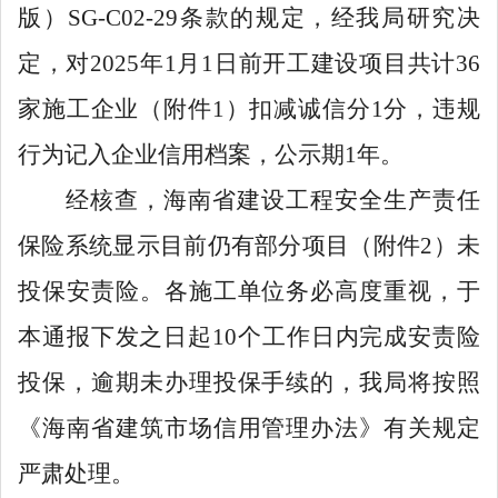
版）
SG-C02-29
条款的规定，经我局研究决
定，对
2025
年
1
月
1
日前开工建设项目
共计
36
家施工企业（附件
1
）扣
减
诚信
分
1
分，违规
行为记入企业信用档案，公示期
1
年。
经核查
，
海南省建设工程安全生产责任
保险系统
显示目前仍有部分
项目（附件
2
）未
投保安责险
。
各施工单位
务必高度重视，
于
本通报下发之日起
10
个工作
日内完成安责险
投保，逾期未办理投保手续的，
我局
将按照
《海南省建筑市场信用管理办法》
有关规定
严肃处理。