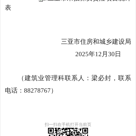
表
三亚市住房和城乡建设局
20
2
5
年
12
月
30
日
（
建筑业管理科
联系人：
梁必封
，联系
电话：
88278767
）
扫一扫在手机打开当前页