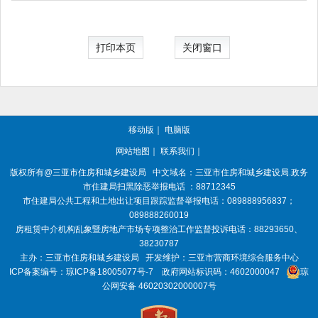
打印本页
关闭窗口
移动版
｜
电脑版
网站地图
｜
联系我们
｜
版权所有@三亚
市住房和城乡建设局
中文域名：三亚市住房和城乡建设局.政务
市住建局扫黑除恶举报电话 ：88712345
市住建局公共工程和土地出让项目跟踪监督举报电话：089888956837；
089888260019
房租赁中介机构乱象暨房地产市场专项整治工作监督投诉电话：88293650、
38230787
主办：三亚
市住房和城乡建设局
开发维护：三亚市营商环境综合服务中心
ICP备案编号：
琼ICP备18005077号-7
政府网站标识码：
4602000047
琼
公网安备 46020302000007号