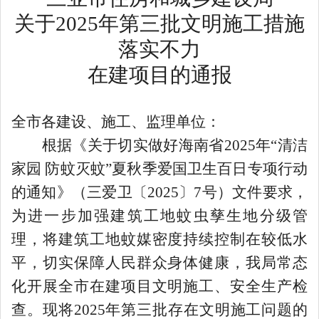
关于
202
5
年第三批文明施工措施
落实不力
在建项目的通报
全市各建设、施工、监理单位：
根据《关于切实做好海南省
2025
年“清洁
家园 防蚊灭蚊”夏秋季爱国卫生百日专项行动
的通知》（三爱卫
〔
2025
〕
7
号）文件
要求，
为
进一步
加强建筑工地
蚊虫孳生地分级管
理，将
建筑工地
蚊媒密度持续控制在较低水
平，
切实保障人民群众身体健康
，我局常态
化开展全市在建项目
文明施工、安全生产
检
查
。
现将
202
5
年第
三
批
存在文明施工
问题
的