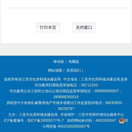
打印本页
关闭窗口
移动版
｜
电脑版
网站地图
｜
联系我们
｜
版权所有@三亚
市住房和城乡建设局
中文域名：三亚市住房和城乡建设局.政务
市住建局扫黑除恶举报电话 ：88712345
市住建局公共工程和土地出让项目跟踪监督举报电话：089888956837；
089888260019
房租赁中介机构乱象暨房地产市场专项整治工作监督投诉电话：88293650、
38230787
主办：三亚
市住房和城乡建设局
开发维护：三亚市营商环境综合服务中心
ICP备案编号：
琼ICP备18005077号-7
政府网站标识码：
4602000047
琼
公网安备 46020302000007号