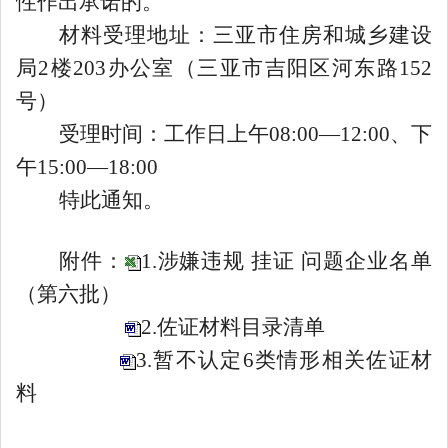
性作出承诺的。
材料受理地址：三亚市住房和城乡建设
局
2
楼
203
办公室（三亚市吉阳区河东路
152
号）
受理时间：工作日上午
08:00
—
12:00
、下
午
15:00
—
18:00
特此通知。
附件：
1.涉嫌违规 挂证 问题企业名单
（第六批）
2.佐证材料目录清单
3.暂不认定6类情形相关佐证材
料