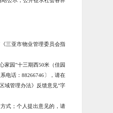
网站公示，公开征求社会各界
“
《
三亚市物业管理委员会指
心家园
”
十三期西
50
米（佳园
联系电话：
88266746
〕，请在
区域管理办法》
反馈意见
”
字
系方式；个人提出意见的，请