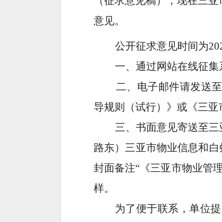
（征求意见稿），现在三亚
意见。
公开征求意见时间为
20
一、
通过网站在线征集
二、
电子邮件请发送
导规则（试行）
》
或《三亚
三
、书面意见寄送至三
路东）三亚市物业信息和白
封面备注
“
《
三亚市物业管
样
。
为了便于联系，单位提