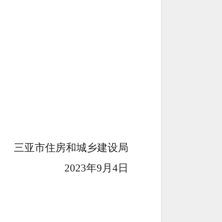
三亚市住房和城乡建设局
2023
年
9
月
4
日