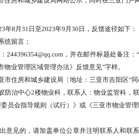
市住房和城乡建设局网站公示，同时在三亚门户
23
年
8
月
31
日
至
2023
年
9
月
30
日，
反馈途径
如下
：
系统留言；
至：
244396354@qq
.com
，并在邮件标题处备注：
市物业管理区域管理办法》
反馈意见
”
字样
。
亚市住房和城乡建设局〔地址：
三亚市吉阳区
“
同
蚁防治中心
2
楼物业科
，联系人：
物业监管科
，
理委员会指导规则（试行）
》
或《三亚市物业管理
出意见的，请加盖单位公章并注明联系人和联