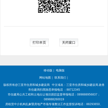
打印本页
关闭窗口
移动版
｜
电脑版
网站地图
｜
联系我们
｜
版权所有@三亚
市住房和城乡建设局
中文域名：三亚市住房和城乡建设局.政务
市住建局扫黑除恶举报电话 ：88712345
市住建局公共工程和土地出让项目跟踪监督举报电话：089888956837；
089888260019
房租赁中介机构乱象暨房地产市场专项整治工作监督投诉电话：88293650、