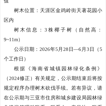
值
树木位置：天涯区金鸡岭街天著花园小
区内
树木信息：
3
株椰子树（自然高：
9~11m
）
公示日期：
2026
年
5
月
28
日
—
6
月
3
日（
5
个工作日）
根据《海南省城镇园林绿化条例》
（
2024
修正）有关规定，公示期结束后将按
规定程序办理树木砍伐手续。若有异议，请
在公示期与三亚市住房和城乡建设局园林绿