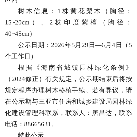
树木信息：
1
株黄花梨木（胸径：
15~20
cm
）
、
2
株印度紫檀（胸径：
40~45
cm
）
公示日期：
2026
年
5
月
2
9
日
—
6
月
4
日（
5
个工作日）
根据《海南省城镇园林绿化条例》
（
2024
修正）有关规定，公示期结束后将按
规定程序办理树木移植手续。若有异议，请
在公示期与三亚市住房和城乡建设局园林绿
化建设管理科联系，联系人：唐昌达，联系
电话：
88665631
。
特此公示。