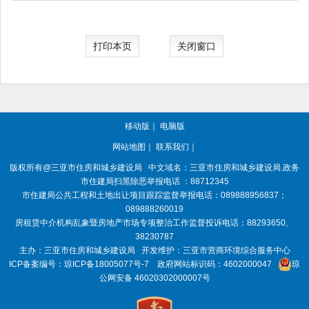
打印本页
关闭窗口
移动版
｜
电脑版
网站地图
｜
联系我们
｜
版权所有@三亚
市住房和城乡建设局
中文域名：三亚市住房和城乡建设局.政务
市住建局扫黑除恶举报电话 ：88712345
市住建局公共工程和土地出让项目跟踪监督举报电话：089888956837；
089888260019
房租赁中介机构乱象暨房地产市场专项整治工作监督投诉电话：88293650、
38230787
主办：三亚
市住房和城乡建设局
开发维护：三亚市营商环境综合服务中心
ICP备案编号：
琼ICP备18005077号-7
政府网站标识码：
4602000047
琼
公网安备 46020302000007号