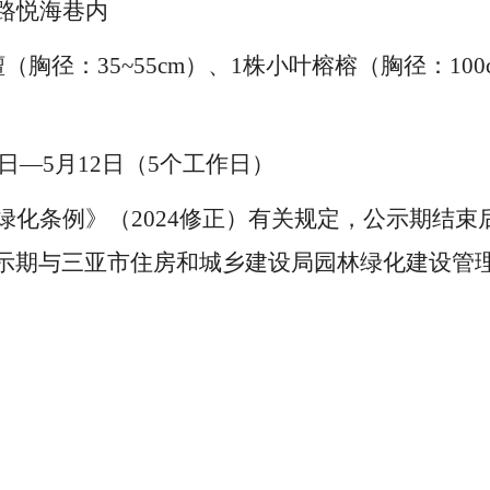
路悦海巷内
檀
（胸径：
35~55
cm
）
、
1
株小叶榕榕（胸径：
100
日
—
5
月
12
日（
5
个工作日）
绿化条例》（
2024
修正）有关规定，公示期结束
示期与三亚市住房和城乡建设局园林绿化建设管