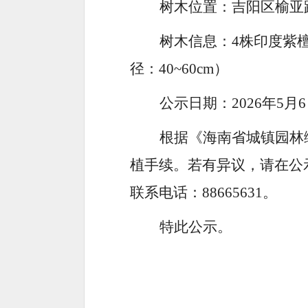
树木位置：
吉阳区榆亚
树木信息：
4
株
印度紫
径：
40~60cm
）
公示日期：
2026
年
5
月
6
根据《海南省城镇园林
植手续。若有异议，请在公
联系电话：
88665631
。
特此公示。