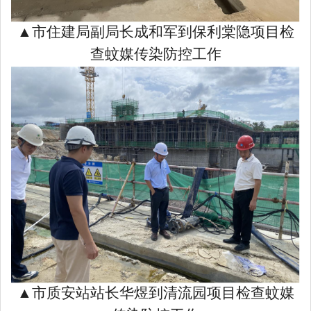
▲市住建局副局长成和军到保利棠隐项目检
查蚊媒传染防控工作
▲市质安站站长华煜到清流园项目检查蚊媒