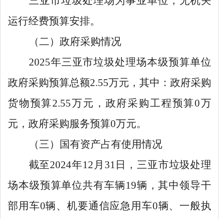
三亚市垃圾处理场为事业单位，无机关
运行经费预算安排。
（二）政府采购情况
2025
年三亚市垃圾处理场本级预算单位
政府采购预算总额
2.55
万元，其中：政府采购
货物预算
2.55
万元，政府采购工程预算
0
万
元，政府采购服务预算
0
万元。
（三）国有资产占有使用情况
截至
2024
年
12
月
31
日，三亚市垃圾处理
场本级预算单位共有车辆
19
辆，其中领导干
部用车
0
辆
、
机要通信应急用车
0
辆、一般执