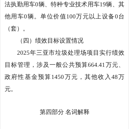
法执勤用车
0
辆、特种专业技术用车
19
辆、其
他用车
0
辆。单位价值
100
万元以上设备
0
台
（套）。
（四）绩效目标设置情况
2025
年三亚市垃圾处理场项目实行绩效
目标管理，涉及一般公共预算
664.41
万元、
政府性基金预算
1450
万元，其他收入
48
万
元。
第四部分
名词解释