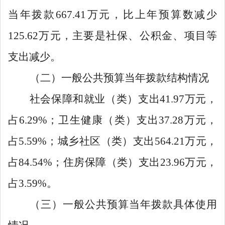
当年拨款
667.41
万元，比上年预算数减少
125.62
万元，主要是社保、公积金、项目等
支出减少。
（二）一般公共预算当年拨款结构情况
社会保障和就业
（
类）支出
41.97
万元，
占
6.29%
；卫生健康
（
类）支出
37.28
万元
，
占
5.59%
；
城乡社区
（
类）支出
564.21
万元，
占
84.54%
；
住房保障
（
类）支出
23.96
万元，
占
3.59%
。
（三）一般公共预算当年拨款具体使用