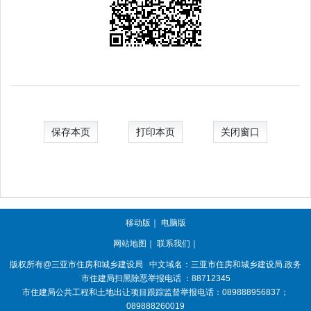
保存本页
打印本页
关闭窗口
移动版
｜
电脑版
网站地图
｜
联系我们
｜
版权所有@三亚
市住房和城乡建设局
中文域名：三亚市住房和城乡建设局.政务
市住建局扫黑除恶举报电话 ：88712345
市住建局公共工程和土地出让项目跟踪监督举报电话：089888956837；
089888260019