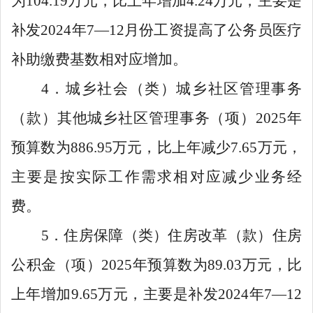
为
104.19
万元，比上年增加
4.24
万元，主要是
补发
2024
年
7
—
12
月份工资提高了公务员医疗
补助缴费基数相对应增加。
4
．城乡社会（类）城乡社区管理事务
（款）其他城乡社区管理事务（项）
2025
年
预算数为
886.95
万元，比上年减少
7.65
万元，
主要是按实际工作需求相对应减少业务经
费。
5
．住房保障（类）住房改革（款）住房
公积金（项）
2025
年预算数为
89.03
万元，比
上年增加
9.65
万元，主要是补发
2024
年
7
—
12