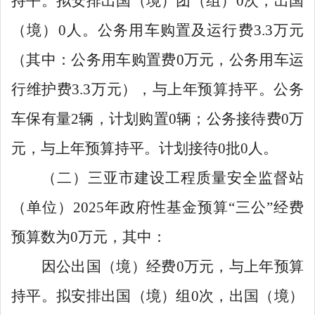
持平。拟安排出国
（境）团（组）
0
次，出国
（境）
0
人。公务用车购置及运行费
3.3
万元
（其中
：
公务用车购置费
0
万元，公务用车运
行维护费
3.3
万元），与
上年预算持平。公务
车保有量
2
辆，计划购置
0
辆；公务接待费
0
万
元，与上年预算持平。计划接待
0
批
0
人。
（二）三亚市建设工程质量安全监督站
（单位）
2025
年政府性基金预算
“
三公
”
经费
预算数为
0
万元，其中：
因公出国（境）经费
0
万元，与上年预算
持平。拟安排出国（境）组
0
次，出国（境）