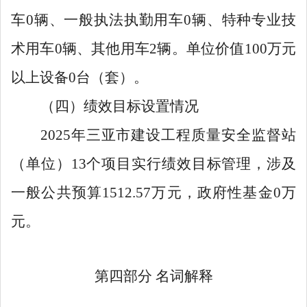
车
0
辆、一般执法执勤用车
0
辆、特种专业技
术用车
0
辆、其他用车
2
辆。单位价值
100
万元
以上设备
0
台（套）。
（四）绩效目标设置情况
2025
年三亚市建设工程质量安全监督站
（单位）
13
个项目实行绩效目标管理，涉及
一般公共预算
1512.57
万元，政府性基金
0
万
元。
第四部分
名词解释