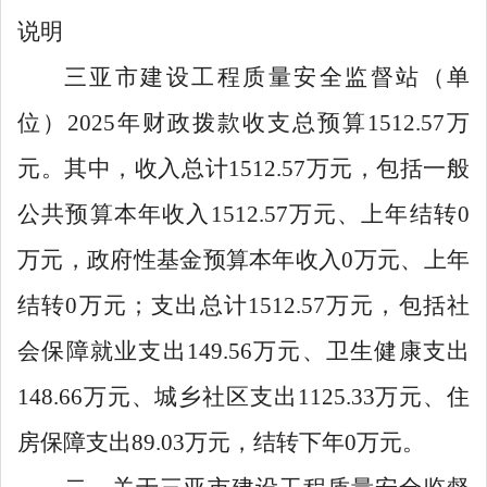
说明
三亚市建设工程质量安全监督站（单
位）
2025
年财政拨款收支总预算
1512.57
万
元。其中，收入总计
1512.57
万元，包括一般
公共预算本年收入
1512.57
万元、上年结转
0
万元，政府性基金预算本年收入
0
万元、上年
结转
0
万元；支出总计
1512.57
万元，包括社
会保障就业支出
149.56
万元、卫生健康支出
148.66
万元、城乡社区支出
1125.33
万元、住
房保障支出
89.03
万元，结转下年
0
万元。