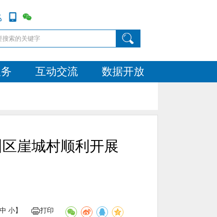
服务
互动交流
数据开放
州区崖城村顺利开展
会
中
小
】
打印