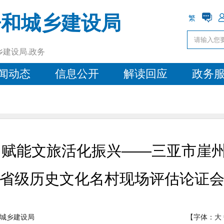
房和城乡建设局
繁
乡建设局.政务
闻动态
信息公开
解读回应
政务
 赋能文旅活化振兴——三亚市崖
省级历史文化名村现场评估论证
城乡建设局
【字体：
大