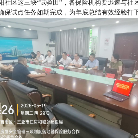
阳社区这三块
“
试验田
”
，各保险机构要迅速与社
确保试点任务如期完成，为年底总结有效经验打