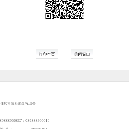
打印本页
关闭窗口
住房和城乡建设局.政务
956837；089888260019