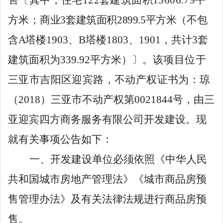
方米；
商业
3
套建筑面积
2899.5
平方米（不包
含
A
塔
楼
1903
、
B
塔楼
1803
、
1901
，共计
3
套
建筑面积为
339.92
平方米）
〕
。
该项目位于
三亚市吉阳区迎宾路，不动产权证书为：琼
（
2018
）三亚市不动产权第
0021844
号，由三
亚迎宾四方商务服务有限公司开发建设。现
就有关事项公告如下：
一、开发建设单位必须依照《中华人民
共和国城市房地产管理法》《城市商品房预
售管理办法》及有关法律法规进行商品房预
售。