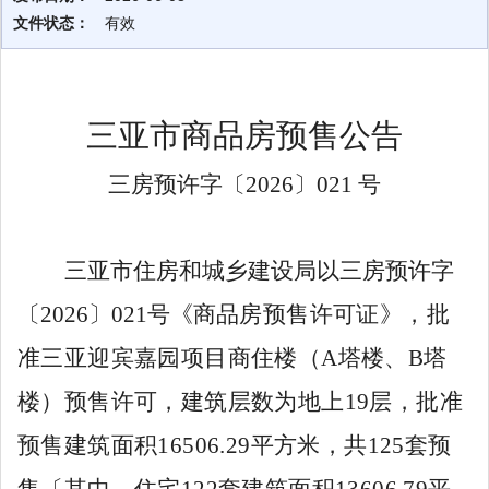
文件状态：
有效
三亚市商品房预售公告
三房预许字〔
202
6
〕
021
号
三亚市住房和城乡建设局以三房预许字
〔
202
6
〕
021
号《商
品房预售许可证》，
批
准
三亚迎宾嘉园项目商住楼（
A
塔楼
、
B
塔
楼
）
预售许可，建筑层数为地上
19
层，批准
预售建筑面积
16506.29
平方米，共
125
套预
售
〔
其中，住宅
122
套建筑面积
13606.79
平