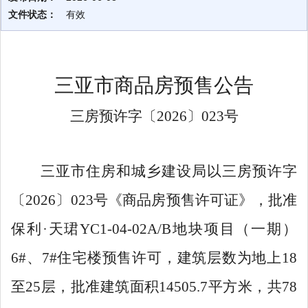
文件状态：
有效
三亚市商品房预售公告
三房预许字〔
2026
〕
023
号
三亚市住房和城乡建设局以三房预许字
〔
2026
〕
023
号《商品房预售许可证》，批准
保利
·
天珺
YC1-04-02A/B
地块项目（一期）
6#
、
7#
住宅楼预售许可，建筑层数为地上
18
至
25
层，批准建筑面积
14505.7
平方米，共
78