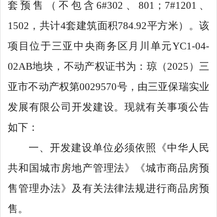
套预售（不包含
6#302
、
801
；
7#1201
、
1502
，共计
4
套建筑面积
784.92
平方米）。该
项目位于三亚中央商务区月川单元
YC1-04-
02AB
地块，不动产权证书为：琼（
2025
）三
亚市不动产权第
0029570
号，由三亚保瑞实业
发展有限公司开发建设。现就有关事项公告
如下：
一、开发建设单位必须依照《中华人民
共和国城市房地产管理法》《城市商品房预
售管理办法》及有关法律法规进行商品房预
售。