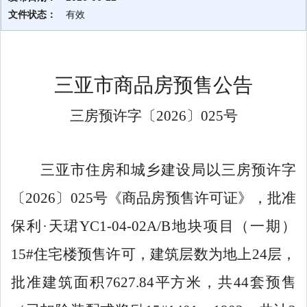
文件状态：
有效
三亚市商品房预售公告
三房预许字〔
2026
〕
025
号
三亚市住房和城乡建设局以三房预许字
〔
2026
〕
025
号《商品房预售许可证》，批准
保利
·
天珺
YC1-04-02A/B
地块项目（一期）
1
5
#
住宅楼预售许可，建筑层数为地上
24
层，
批准建筑面积
7627.84
平方米，共
44
套预售