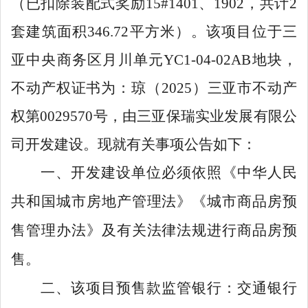
（已扣除装配式奖励
15
#
1401
、
1902
，
共计
2
套建筑面积
346.72
平方米）。该项目位于三
亚中央商务区月川单元
YC1-04-02AB
地块，
不动产权证书为：琼（
2025
）三亚市不动产
权第
0029570
号，由三亚保瑞实业发展有限公
司开发建设。现就有关事项公告如下：
一、开发建设单位必须依照《中华人民
共和国城市房地产管理法》《城市商品房预
售管理办法》及有关法律法规进行商品房预
售。
二、该项目预售款监管银行：交通银行