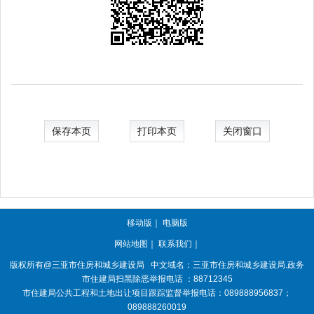
保存本页
打印本页
关闭窗口
移动版
｜
电脑版
网站地图
｜
联系我们
｜
版权所有@三亚
市住房和城乡建设局
中文域名：三亚市住房和城乡建设局.政务
市住建局扫黑除恶举报电话 ：88712345
市住建局公共工程和土地出让项目跟踪监督举报电话：089888956837；
089888260019