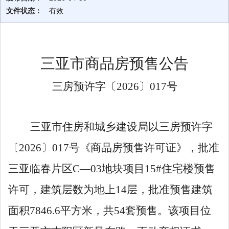
文件状态：
有效
三亚市商品房预售公告
三房预许字〔
202
6
〕
017
号
三亚市住房和城乡建设局以三房预许字
〔
202
6
〕
017
号《商品房预售许可证》，
批准
三亚临春片区
C
—
03
地块
项目
15#
住宅楼
预售
许可，
建筑层数为地上
14
层，批准预售建筑
面积
7846.6
平方米，共
54
套预售
。
该项目位