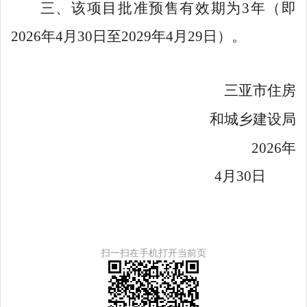
三、该项目批准预售有效期为
3
年（即
202
6
年
4
月
30
日至
202
9
年
4
月
29
日）。
三亚市住房
和城乡建设局
202
6
年
4
月
30
日
扫一扫在手机打开当前页