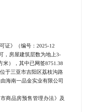
可证》（编号：
2025-
12
可
，房屋建筑层数为地上
3-
方米）
，
其中已网签
8751.38
位于三亚市
吉阳区荔枝沟路
，由
海南一品金实业有限公司
城市商品房预售管理办法》及