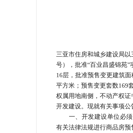
三亚市住房和城乡建设局以
号），批准
“
百业昌盛锦苑
”
16
层，
批准
预售变更建筑面
平方米；
预售变更套数
169
权属用地南侧
，
不动产权证
开发建设。现就有关事项公
一、开发建设单位必须
有关法律法规进行商品房预