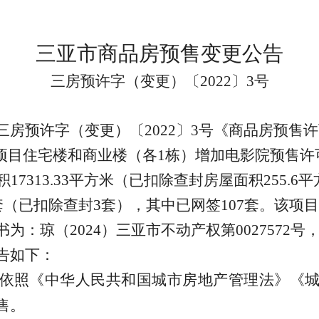
三亚市商品房预售变更公告
三房预许字（
变更
）〔
202
2
〕
3
号
三房预许字（
变更
）〔
202
2
〕
3
号《商品房预售许
项目
住宅楼和商业楼（各
1
栋
）增加电影院
预售许
积
17313.33
平方米
（已扣除查封房屋面积
255.6
平
套
（已扣除查封
3
套），其中已网签
107
套
。
该项目
书
为：
琼
（
20
24
）
三亚市不动产权
第
0027572
号
告如下：
依照《中华人民共和国城市
房地产
管理法》《
售。