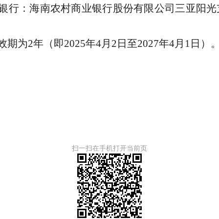
银行：
海南农村商业
银行股份有限公司
三亚阳光
效期为
2
年（即
202
5
年
4
月
2
日至
202
7
年
4
月
1
日）
扫一扫在手机打开当前页