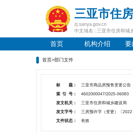
三亚市住
zj.sanya.gov.cn
中文域名 : 三亚市住房和城
首页
机构介绍
要
首页>
部门文件
标 题：
三亚市商品房预售变更公告
索 引 号：
4602000047/2025-06083
发文机关：
三亚市住房和城乡建设局
发文字号：
三房预许字（变更）〔2022
文件状态：
有效