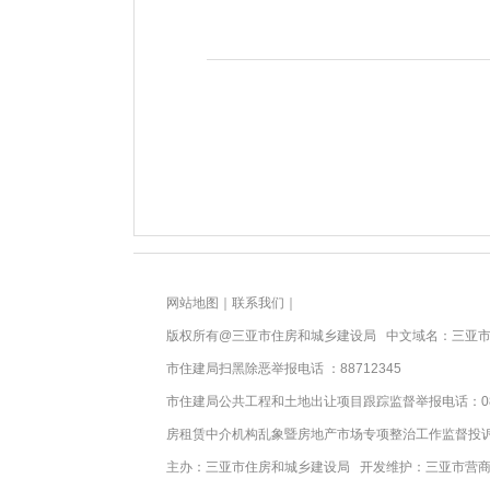
网站地图
｜
联系我们
｜
版权所有@三亚
市住房和城乡建设局
中文域名：三亚市
市住建局扫黑除恶举报电话 ：88712345
市住建局公共工程和土地出让项目跟踪监督举报电话：089888
房租赁中介机构乱象暨房地产市场专项整治工作监督投诉电话：
主办：三亚
市住房和城乡建设局
开发维护：三亚市营